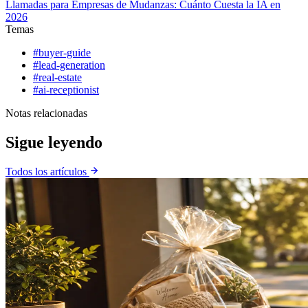
Llamadas para Empresas de Mudanzas: Cuánto Cuesta la IA en
2026
Temas
#buyer-guide
#lead-generation
#real-estate
#ai-receptionist
Notas relacionadas
Sigue leyendo
Todos los artículos