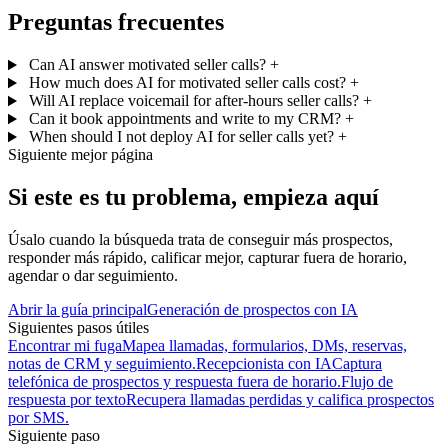
Preguntas frecuentes
Can AI answer motivated seller calls?
+
How much does AI for motivated seller calls cost?
+
Will AI replace voicemail for after-hours seller calls?
+
Can it book appointments and write to my CRM?
+
When should I not deploy AI for seller calls yet?
+
Siguiente mejor página
Si este es tu problema, empieza aquí
Úsalo cuando la búsqueda trata de conseguir más prospectos,
responder más rápido, calificar mejor, capturar fuera de horario,
agendar o dar seguimiento.
Abrir la guía principal
Generación de prospectos con IA
Siguientes pasos útiles
Encontrar mi fuga
Mapea llamadas, formularios, DMs, reservas,
notas de CRM y seguimiento.
Recepcionista con IA
Captura
telefónica de prospectos y respuesta fuera de horario.
Flujo de
respuesta por texto
Recupera llamadas perdidas y califica prospectos
por SMS.
Siguiente paso