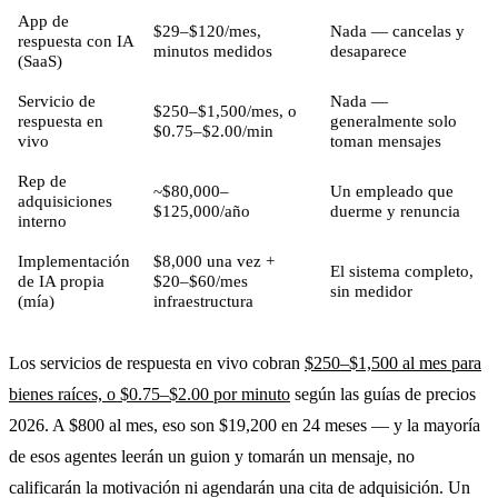
App de
$29–$120/mes,
Nada — cancelas y
respuesta con IA
minutos medidos
desaparece
(SaaS)
Servicio de
Nada —
$250–$1,500/mes, o
respuesta en
generalmente solo
$0.75–$2.00/min
vivo
toman mensajes
Rep de
~$80,000–
Un empleado que
adquisiciones
$125,000/año
duerme y renuncia
interno
Implementación
$8,000 una vez +
El sistema completo,
de IA propia
$20–$60/mes
sin medidor
(mía)
infraestructura
Los servicios de respuesta en vivo cobran
$250–$1,500 al mes para
bienes raíces, o $0.75–$2.00 por minuto
según las guías de precios
2026. A $800 al mes, eso son $19,200 en 24 meses — y la mayoría
de esos agentes leerán un guion y tomarán un mensaje, no
calificarán la motivación ni agendarán una cita de adquisición. Un