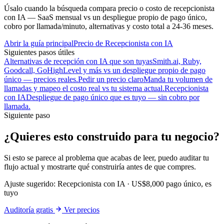
Úsalo cuando la búsqueda compara precio o costo de recepcionista
con IA — SaaS mensual vs un despliegue propio de pago único,
cobro por llamada/minuto, alternativas y costo total a 24-36 meses.
Abrir la guía principal
Precio de Recepcionista con IA
Siguientes pasos útiles
Alternativas de recepción con IA que son tuyas
Smith.ai, Ruby,
Goodcall, GoHighLevel y más vs un despliegue propio de pago
único — precios reales.
Pedir un precio claro
Manda tu volumen de
llamadas y mapeo el costo real vs tu sistema actual.
Recepcionista
con IA
Despliegue de pago único que es tuyo — sin cobro por
llamada.
Siguiente paso
¿Quieres esto construido para tu negocio?
Si esto se parece al problema que acabas de leer, puedo auditar tu
flujo actual y mostrarte qué construiría antes de que compres.
Ajuste sugerido:
Recepcionista con IA
·
US$8,000 pago único, es
tuyo
Auditoría gratis
Ver precios