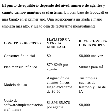
El punto de equilibrio depende del nivel, número de agentes y
cuánto tiempo mantengas el sistema.
Un plan bajo de Goodcall es
más barato en el primer año. Una recepcionista instalada a mano
empieza más alto, y luego deja de facturarme mensualmente.
PLATAFORMA
RECEPCIONISTA
CONCEPTO DE COSTO
MENSUAL
CON IA PROPIA
GOODCALL
Construcción inicial
$0
$8,000 una vez
$79-$249 por
Plan mensual público
$0/mes para mí
agente
Asignación de
Tus propias
clientes únicos,
cuentas de
Modelo de uso
luego excedente
teléfono y uso de
de $0.50
IA
Costo de
$1,896-$5,976
software/implementación
$8,000
por agente
a 24 meses