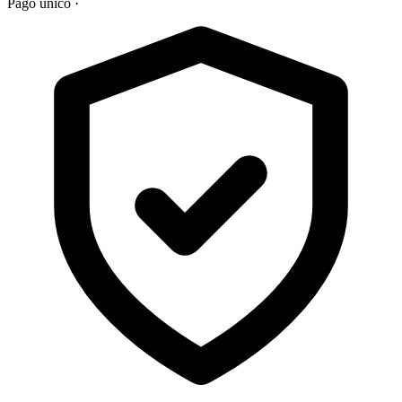
Pago único
·