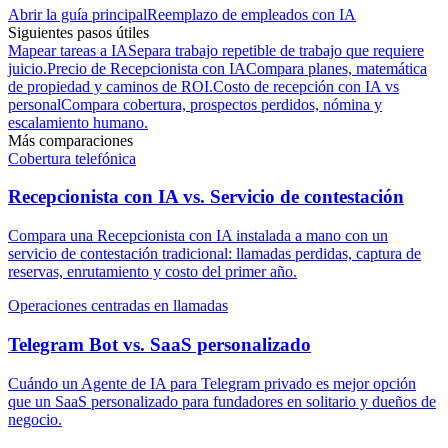
Abrir la guía principal
Reemplazo de empleados con IA
Siguientes pasos útiles
Mapear tareas a IA
Separa trabajo repetible de trabajo que requiere
juicio.
Precio de Recepcionista con IA
Compara planes, matemática
de propiedad y caminos de ROI.
Costo de recepción con IA vs
personal
Compara cobertura, prospectos perdidos, nómina y
escalamiento humano.
Más comparaciones
Cobertura telefónica
Recepcionista con IA vs. Servicio de contestación
Compara una Recepcionista con IA instalada a mano con un
servicio de contestación tradicional: llamadas perdidas, captura de
reservas, enrutamiento y costo del primer año.
Operaciones centradas en llamadas
Telegram Bot vs. SaaS personalizado
Cuándo un Agente de IA para Telegram privado es mejor opción
que un SaaS personalizado para fundadores en solitario y dueños de
negocio.