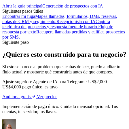
Abrir la guía principal
Generación de prospectos con IA
Siguientes pasos útiles
Encontrar mi fuga
Mapea llamadas, formularios, DMs, reservas,
notas de CRM y seguimiento.
Recepcionista con IA
Captura
telefónica de prospectos y respuesta fuera de horario.
Flujo de
respuesta por texto
Recupera llamadas perdidas y califica prospectos
por SMS.
Siguiente paso
¿Quieres esto construido para tu negocio?
Si esto se parece al problema que acabas de leer, puedo auditar tu
flujo actual y mostrarte qué construiría antes de que compres.
Ajuste sugerido:
Agente de IA para Telegram
·
US$2,000–
US$4,000 pago único, es tuyo
Auditoría gratis
Ver precios
Implementación de pago único. Cuidado mensual opcional. Tus
cuentas, tu servidor, tus llaves.