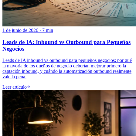
1 de junio de 2026 · 7 min
Leads de IA: Inbound vs Outbound para Pequeños
Negocios
Leads de IA inbound vs outbound para pequeños negocios: por qué
la mayoría de los dueños de negocio deberían mejorar primero la
captación inbound, y cuándo la automatización outbound realmente
vale la pena.
Leer artículo