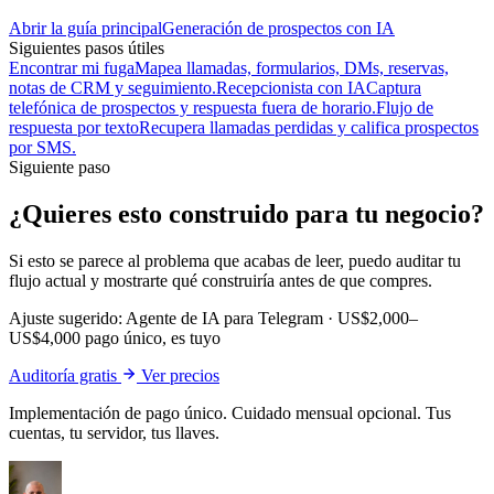
Abrir la guía principal
Generación de prospectos con IA
Siguientes pasos útiles
Encontrar mi fuga
Mapea llamadas, formularios, DMs, reservas,
notas de CRM y seguimiento.
Recepcionista con IA
Captura
telefónica de prospectos y respuesta fuera de horario.
Flujo de
respuesta por texto
Recupera llamadas perdidas y califica prospectos
por SMS.
Siguiente paso
¿Quieres esto construido para tu negocio?
Si esto se parece al problema que acabas de leer, puedo auditar tu
flujo actual y mostrarte qué construiría antes de que compres.
Ajuste sugerido:
Agente de IA para Telegram
·
US$2,000–
US$4,000 pago único, es tuyo
Auditoría gratis
Ver precios
Implementación de pago único. Cuidado mensual opcional. Tus
cuentas, tu servidor, tus llaves.