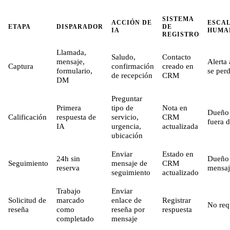
SISTEMA
ACCIÓN DE
ESCA
ETAPA
DISPARADOR
DE
IA
HUMA
REGISTRO
Llamada,
Saludo,
Contacto
mensaje,
Alerta 
Captura
confirmación
creado en
formulario,
se per
de recepción
CRM
DM
Preguntar
Primera
tipo de
Nota en
Dueño 
Calificación
respuesta de
servicio,
CRM
fuera d
IA
urgencia,
actualizada
ubicación
Enviar
Estado en
24h sin
Dueño 
Seguimiento
mensaje de
CRM
reserva
mensaj
seguimiento
actualizado
Trabajo
Enviar
Solicitud de
marcado
enlace de
Registrar
No req
reseña
como
reseña por
respuesta
completado
mensaje