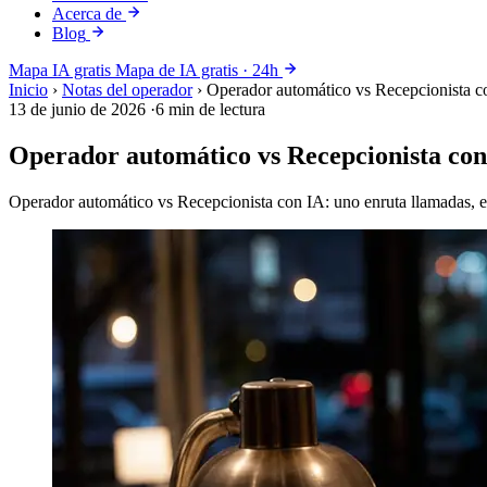
Acerca de
Blog
Mapa IA gratis
Mapa de IA gratis · 24h
Inicio
›
Notas del operador
›
Operador automático vs Recepcionista co
13 de junio de 2026
·
6 min de lectura
Operador automático vs Recepcionista con 
Operador automático vs Recepcionista con IA: uno enruta llamadas, el