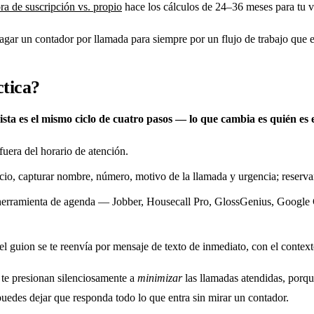
ra de suscripción vs. propio
hace los cálculos de 24–36 meses para tu 
a pagar un contador por llamada para siempre por un flujo de trabajo que
ctica?
sta es el mismo ciclo de cuatro pasos — lo que cambia es quién es 
fuera del horario de atención.
cio, capturar nombre, número, motivo de la llamada y urgencia; reservar l
 herramienta de agenda — Jobber, Housecall Pro, GlossGenius, Google 
el guion se te reenvía por mensaje de texto de inmediato, con el context
 te presionan silenciosamente a
minimizar
las llamadas atendidas, porqu
des dejar que responda todo lo que entra sin mirar un contador.