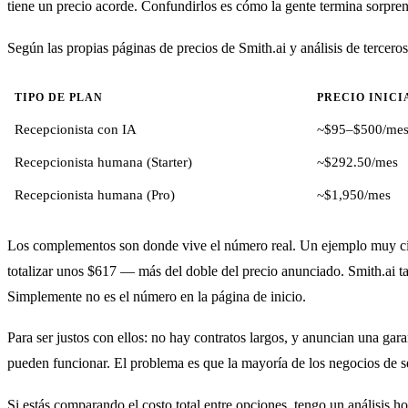
tiene un precio acorde. Confundirlos es cómo la gente termina sorprend
Según las propias páginas de precios de Smith.ai y análisis de tercer
TIPO DE PLAN
PRECIO INICI
Recepcionista con IA
~$95–$500/me
Recepcionista humana (Starter)
~$292.50/mes
Recepcionista humana (Pro)
~$1,950/mes
Los complementos son donde vive el número real. Un ejemplo muy cit
totalizar unos $617 — más del doble del precio anunciado. Smith.ai 
Simplemente no es el número en la página de inicio.
Para ser justos con ellos: no hay contratos largos, y anuncian una gar
pueden funcionar. El problema es que la mayoría de los negocios de ser
Si estás comparando el costo total entre opciones, tengo un análisis h