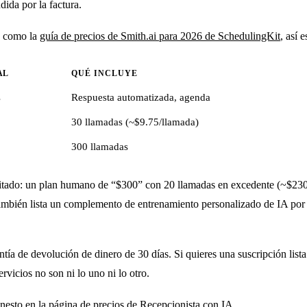
ida por la factura.
os como la
guía de precios de Smith.ai para 2026 de SchedulingKit
, así 
AL
QUÉ INCLUYE
s
Respuesta automatizada, agenda
30 llamadas (~$9.75/llamada)
300 llamadas
ado: un plan humano de “$300” con 20 llamadas en excedente (~$230), 
también lista un complemento de entrenamiento personalizado de IA por
antía de devolución de dinero de 30 días. Si quieres una suscripción lis
vicios no son ni lo uno ni lo otro.
onesto en la página de
precios de Recepcionista con IA
.