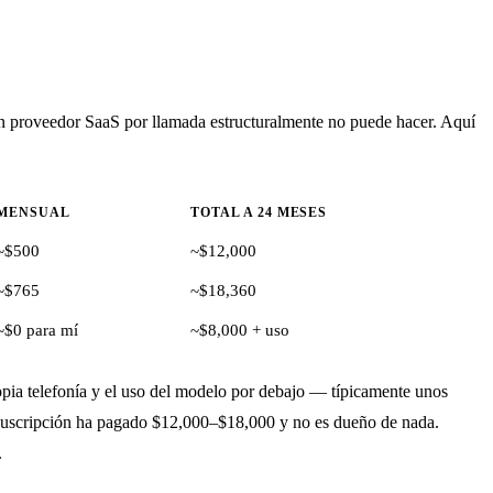
un proveedor SaaS por llamada estructuralmente no puede hacer. Aquí
MENSUAL
TOTAL A 24 MESES
~$500
~$12,000
~$765
~$18,360
~$0 para mí
~$8,000 + uso
ia telefonía y el uso del modelo por debajo — típicamente unos
e suscripción ha pagado $12,000–$18,000 y no es dueño de nada.
.