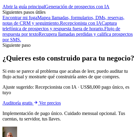
Abrir la guía principal
Generación de prospectos con IA
Siguientes pasos útiles
Encontrar mi fuga
Mapea llamadas, formularios, DMs, reservas,
notas de CRM y seguimiento.
Recepcionista con IA
Captura
telefónica de prospectos y respuesta fuera de horario.
Flujo de
respuesta por texto
Recupera llamadas perdidas y califica prospectos
por SMS.
Siguiente paso
¿Quieres esto construido para tu negocio?
Si esto se parece al problema que acabas de leer, puedo auditar tu
flujo actual y mostrarte qué construiría antes de que compres.
Ajuste sugerido:
Recepcionista con IA
·
US$8,000 pago único, es
tuyo
Auditoría gratis
Ver precios
Implementación de pago único. Cuidado mensual opcional. Tus
cuentas, tu servidor, tus llaves.