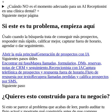
+
¿Cuándo NO es el momento adecuado para un AI Receptionist
en una clínica dental?
+
Siguiente mejor página
Si este es tu problema, empieza aquí
Úsalo cuando la búsqueda trata de conseguir más prospectos,
responder más rápido, calificar mejor, capturar fuera de horario,
agendar o dar seguimiento.
Abrir la guía principal
Generación de prospectos con IA
Siguientes pasos útiles
Encontrar mi fuga
Mapea llamadas, formularios, DMs, reservas,
notas de CRM y seguimiento.
Recepcionista con IA
Captura
telefónica de prospectos y respuesta fuera de horario.
Flujo de
respuesta por texto
Recupera llamadas perdidas y califica prospectos
por SMS.
Siguiente paso
¿Quieres esto construido para tu negocio?
Si esto se parece al problema que acabas de leer, puedo auditar tu
flujo actual y mostrarte qué construiría antes de que compres.