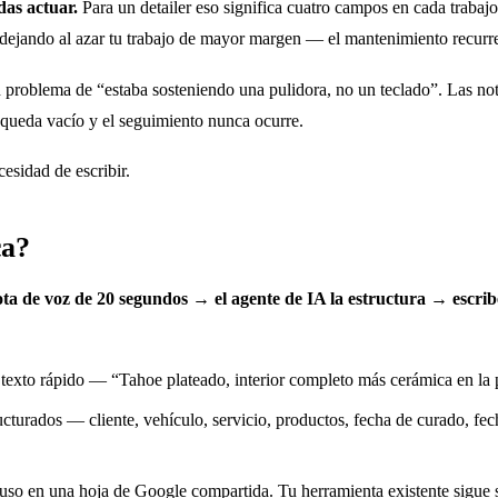
das actuar.
Para un detailer eso significa cuatro campos en cada trabajo:
ás dejando al azar tu trabajo de mayor margen — el mantenimiento recurr
 problema de “estaba sosteniendo una pulidora, no un teclado”. Las nota
 queda vacío y el seguimiento nunca ocurre.
esidad de escribir.
ca?
ta de voz de 20 segundos → el agente de IA la estructura → escribe
texto rápido — “Tahoe plateado, interior completo más cerámica en la p
cturados — cliente, vehículo, servicio, productos, fecha de curado, fe
luso en una hoja de Google compartida. Tu herramienta existente sigue