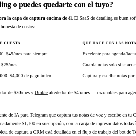
ing o puedes quedarte con el tuyo?
ra la capa de captura encima de él.
El SaaS de detailing es buen so
 honesta de costos:
É CUESTA
QUÉ HACE CON LAS NOT
30–$45/mes para siempre
Excelente para agenda/factu
–$25/mes
Guarda notas solo si te acue
,000–$4,000 de pago único
Captura y escribe notas por 
edor de $30/mes y
Urable
alrededor de $45/mes — razonables para agen
nte de IA para Telegram
que captura tus notas de voz y escribe en tu
imadamente $1,100 en suscripción, con la carga de ingresar datos todav
mpleta de captura a CRM está detallada en el
flujo de trabajo del bot de