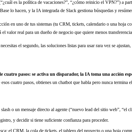
(“¿cuál es la política de vacaciones?”, “¿cómo reinicio el VPN?”) a part
se lo hacen, y la IA integrada de Slack gestiona búsquedas y resúmene
cción en uno de tus sistemas (tu CRM, tickets, calendario o una hoja co
tá el valor real para un dueño de negocio que quiere menos transferenci
 necesitas el segundo, las soluciones listas para usar rara vez se ajusta
 cuatro pasos: se activa un disparador, la IA toma una acción especí
 esos cuatro pasos, obtienes un chatbot que habla pero nunca termina el
sh o un mensaje directo al agente (“nuevo lead del sitio web”, “el cl
egistro, y decidir si tiene suficiente confianza para proceder.
ca: el CRM, la cola de tickets, el tablero del proyecto o una hoja compar