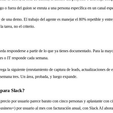
go o fuera del guion se enruta a una persona específica en un canal espe
 de una demo. El trabajo del agente es manejar el 80% repetible y entr
a tarea, no el criterio.
ueda responderse a partir de lo que ya tienes documentado. Para la mayo
es o IT responde cada semana.
ga la siguiente (enrutamiento de captura de leads, actualizaciones de e
 semana tres. Un área, probada, y luego expande.
 para Slack?
precio por usuario parece barato con cinco personas y aplastante con c
Business+) por usuario al mes con facturación anual, con Slack AI ahor