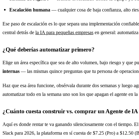
Escalación humana
— cualquier cosa de baja confianza, alto ries
Ese paso de escalación es lo que separa una implementación confiable
central detrás de
la IA para pequeñas empresas
en general: automatiza l
¿Qué deberías automatizar primero?
Elige un área específica que sea de alto volumen, bajo riesgo y que p
internas
— las mismas quince preguntas que tu persona de operacion
Haz que esa área funcione, obsérvala durante dos semanas y luego agre
automatizar todo en la semana uno son los que apagan el agente en la
¿Cuánto cuesta construir vs. comprar un Agente de IA
Aquí es donde rentar te va ganando silenciosamente con el tiempo. El 
Slack para 2026, la plataforma en sí cuesta de $7.25 (Pro) a $12.50 (