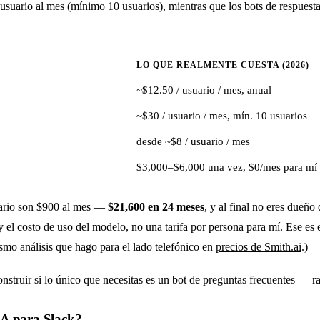
suario al mes (mínimo 10 usuarios), mientras que los bots de respue
LO QUE REALMENTE CUESTA (2026)
~$12.50 / usuario / mes, anual
~$30 / usuario / mes, mín. 10 usuarios
desde ~$8 / usuario / mes
$3,000–$6,000 una vez, $0/mes para mí
uario son $900 al mes —
$21,600 en 24 meses
, y al final no eres dueñ
y el costo de uso del modelo, no una tarifa por persona para mí. Ese e
ismo análisis que hago para el lado telefónico en
precios de Smith.ai
.)
struir si lo único que necesitas es un bot de preguntas frecuentes — r
IA para Slack?